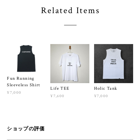
Related Items
Fun Running
Sleeveless Shirt
Life TEE
Holic Tank
¥7,000
¥7,600
¥7,000
ショップの評価