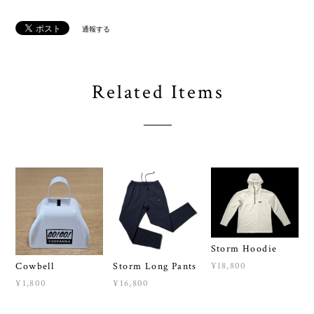
通報する
Related Items
Storm Hoodie
Storm Long Pants
¥18,800
Cowbell
¥16,800
¥1,800