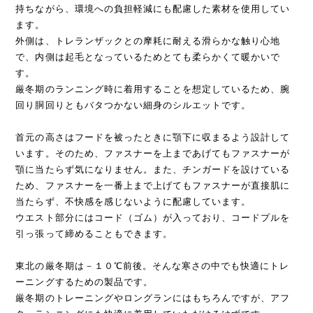
持ちながら、環境への負担軽減にも配慮した素材を使用してい
ます。
外側は、トレランザックとの摩耗に耐える滑らかな触り心地
で、内側は起毛となっているためとても柔らかくて暖かいで
す。
厳冬期のランニング時に着用することを想定しているため、腕
回り胴回りともバタつかない細身のシルエットです。
首元の高さはフードを被ったときに顎下に収まるよう設計して
います。そのため、ファスナーを上まであげてもファスナーが
顎に当たらず気になりません。また、チンガードを設けている
ため、ファスナーを一番上まで上げてもファスナーが直接肌に
当たらず、不快感を感じないように配慮しています。
ウエスト部分にはコード（ゴム）が入っており、コードプルを
引っ張って締めることもできます。
東北の厳冬期は－１０℃前後。そんな寒さの中でも快適にトレ
ーニングするための製品です。
厳冬期のトレーニングやロングランにはもちろんですが、アフ